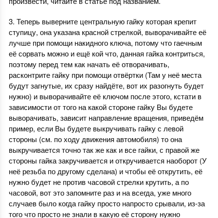
произвести, читайте в статье под названием.
3. Теперь выверните центральную гайку которая крепит
ступицу, она указана красной стрелкой, выворачивайте её
лучше при помощи накидного ключа, потому что гаечным
её сорвать можно и ещё кой что, данная гайка контриться,
поэтому перед тем как начать её отворачивать,
расконтрите гайку при помощи отвёртки (Там у неё места
будут загнутые, их сразу найдёте, вот их разогнуть будет
нужно) и выворачивайте её ключом после этого, кстати в
зависимости от того на какой стороне гайку Вы будете
выворачивать, зависит направление вращения, приведём
пример, если Вы будете выкручивать гайку с левой
стороны (см. по ходу движения автомобиля) то она
выкручивается точно так же как и все гайки, с правой же
стороны гайка закручивается и откручивается наоборот (У
неё резьба по другому сделана) и чтобы её открутить, её
нужно будет не против часовой стрелки крутить, а по
часовой, вот это запомните раз и на всегда, уже много
случаев было когда гайку просто напросто срывали, из-за
того что просто не знали в какую её сторону нужно