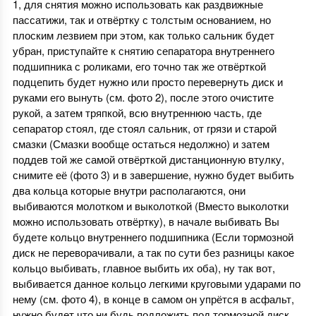
1, для снятия можно использовать как раздвижные
пассатижи, так и отвёртку с толстым основанием, но
плоским лезвием при этом, как только сальник будет
убран, приступайте к снятию сепаратора внутреннего
подшипника с роликами, его точно так же отвёрткой
подцепить будет нужно или просто перевернуть диск и
руками его вынуть (см. фото 2), после этого очистите
рукой, а затем тряпкой, всю внутреннюю часть, где
сепаратор стоял, где стоял сальник, от грязи и старой
смазки (Смазки вообще остаться недолжно) и затем
поддев той же самой отвёрткой дистанционную втулку,
снимите её (фото 3) и в завершение, нужно будет выбить
два кольца которые внутри располагаются, они
выбиваются молотком и выколоткой (Вместо выколотки
можно использовать отвёртку), в начале выбивать Вы
будете кольцо внутреннего подшипника (Если тормозной
диск не переворачивали, а так по сути без разницы какое
кольцо выбивать, главное выбить их оба), ну так вот,
выбивается данное кольцо легкими круговыми ударами по
нему (см. фото 4), в конце в самом он упрётся в асфальт,
нужно будет что ни будь подложить под тормозной диск