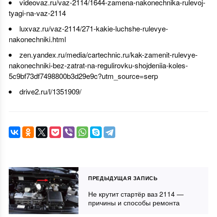
videovaz.ru/vaz-2114/1644-zamena-nakonechnika-rulevoj-
tyagi-na-vaz-2114
luxvaz.ru/vaz-2114/271-kakie-luchshe-rulevye-
nakonechniki.html
zen.yandex.ru/media/cartechnic.ru/kak-zamenit-rulevye-
nakonechniki-bez-zatrat-na-regulirovku-shojdeniia-koles-
5c9bf73df7498800b3d29e9c?utm_source=serp
drive2.ru/l/1351909/
ПРЕДЫДУЩАЯ ЗАПИСЬ
Не крутит стартёр ваз 2114 —
причины и способы ремонта