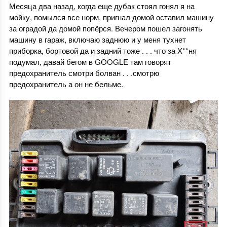
Месяца два назад, когда еще дубак стоял гонял я на
мойку, помылся все норм, пригнал домой оставил машину
за оградой да домой попёрся. Вечером пошел загонять
машину в гараж, включаю заднюю и у меня тухнет
приборка, бортовой да и задний тоже . . . что за Х**ня
подумал, давай бегом в GOOGLE там говорят
предохранитель смотри болван . . .смотрю
предохранитель а он не бельме.