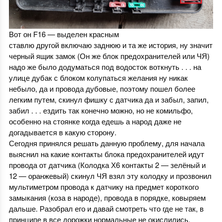
Вот он F16 — выделен красным
ставлю другой включаю заднюю и та же история, ну значит
черный ящик замок (Он же блок предохранителей или ЧЯ)
надо же было додуматься под водосток воткнуть . . . на
улице дубак с блоком колупаться желания ну никак
небыло, да и провода дубовые, поэтому пошел более
легким путем, скинул фишку с датчика да и забыл, запил,
забил . . . ездить так конечно можно, но не комильфо,
особенно на стоянке когда едешь а народ даже не
догадывается в какую сторону.
Сегодня принялся решать данную проблему, для начала
выяснил на какие контакты блока предохранителей идут
провода от датчика (Колодка Х6 контакты 2 — зелёный и
12 — оранжевый) скинул ЧЯ взял эту колодку и прозвонил
мультиметром провода к датчику на предмет короткого
замыкания (коза в народе), провода в порядке, ковыряем
дальше. Разобрал его и давай смотреть что где не так, в
принципе в все дорожки нормальные не окислились,