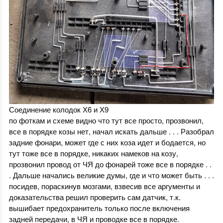
Соединение колодок Х6 и Х9
по фоткам и схеме видно что тут все просто, прозвонил,
все в порядке козы нет, начал искать дальше . . . Разобрал
задние фонари, может где с них коза идет и бодается, но
тут тоже все в порядке, никаких намеков на козу,
прозвонил провод от ЧЯ до фонарей тоже все в порядке . .
. Дальше начались великие думы, где и что может быть . . .
посидев, пораскинув мозгами, взвесив все аргументы и
доказательства решил проверить сам датчик, т.к.
вышибает предохранитель только после включения
задней передачи, в ЧЯ и проводке все в порядке.