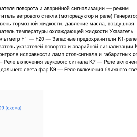
азателя поворота и аварийной сигнализации — режим
итель ветрового стекла (моторедуктор и реле) Генерат
вень тормозной жидкости, давление масла, воздушная
азатель температуры охлаждающей жидкости Указатель
Вольтметр F1 — F20 — Запасные предохранители K1-реле
атель указателей поворота и аварийной сигнализации 
контроля исправности ламп стоп-сигнала и габаритных о
 Реле включения звукового сигнала K7 — Реле включе
 дальнего света фар K9 — Реле включения ближнего све
09 (схема)