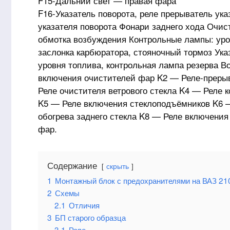
F15-Дальний свет — правая фара
F16-Указатель поворота, реле прерыватель ук
указателя поворота Фонари заднего хода Очист
обмотка возбуждения Контрольные лампы: уро
заслонка карбюратора, стояночный тормоз Ук
уровня топлива, контрольная лампа резерва 
включения очистителей фар K2 — Реле-прерыв
Реле очистителя ветрового стекла K4 — Реле 
K5 — Реле включения стеклоподъёмников K6 —
обогрева заднего стекла K8 — Реле включения
фар.
Содержание
скрыть
1
Монтажный блок с предохранителями на ВАЗ 21
2
Схемы
2.1
Отличия
3
БП старого образца
3.1
Реле