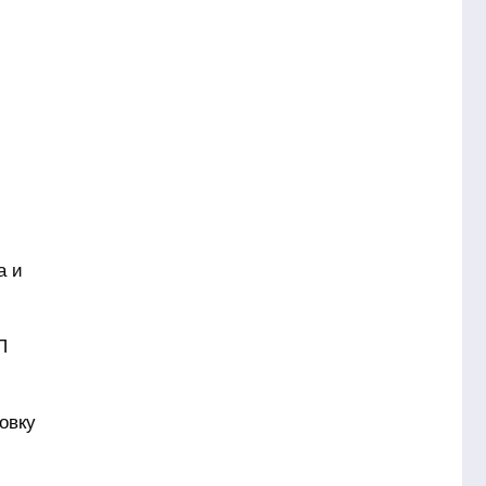
а и
П
овку