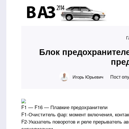
Г
Блок предохранителе
пре
Пост опу
Игорь Юрьевич
F1 — F16 — Плавкие предохранители
F1-Очиститель фар: момент включения, конта
F2-Указатель поворотов и реле прерыватель 
сигнализации