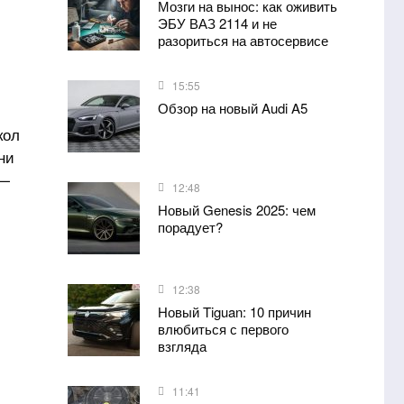
Мозги на вынос: как оживить
ЭБУ ВАЗ 2114 и не
разориться на автосервисе
15:55
Обзор на новый Audi A5
кол
ни
 —
12:48
Новый Genesis 2025: чем
порадует?
12:38
Новый Tiguan: 10 причин
влюбиться с первого
взгляда
11:41