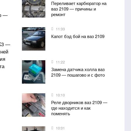
Переливает карбюратор на
ваз 2109 — причины и
ор —
ремонт
11:33
Капот бэд бой на ваз 2109
K3 —
гней
ния
11:22
та
Замена датчика холла ваз
2109 — пошагово и с фото
10:10
Реле дворников ваз 2109 —
где находится и как
поменять
10:01