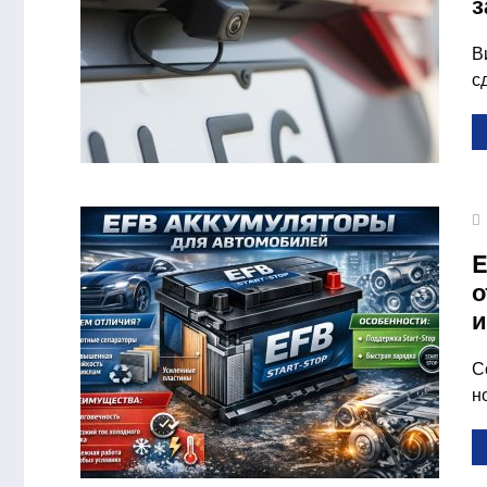
з
В
с
E
о
и
С
н