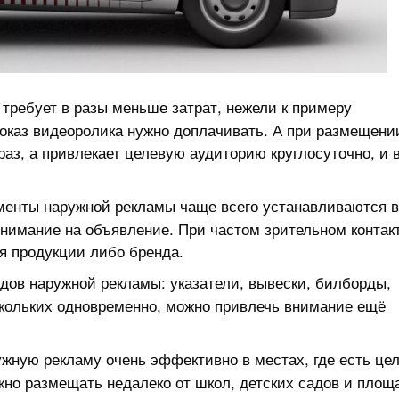
 требует в разы меньше затрат, нежели к примеру
показ видеоролика нужно доплачивать. А при размещени
аз, а привлекает целевую аудиторию круглосуточно, и 
менты наружной рекламы чаще всего устанавливаются в
нимание на объявление. При частом зрительном контакт
я продукции либо бренда.
идов наружной рекламы: указатели, вывески, билборды,
скольких одновременно, можно привлечь внимание ещё
ужную рекламу очень эффективно в местах, где есть це
но размещать недалеко от школ, детских садов и площ