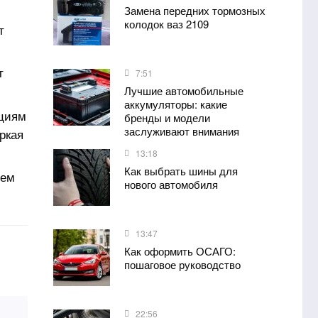
Замена передних тормозных
колодок ваз 2109
т
т
7:51
Лучшие автомобильные
аккумуляторы: какие
кциям
бренды и модели
заслуживают внимания
ркая
13:18
Как выбрать шины для
чем
нового автомобиля
13:47
Как оформить ОСАГО:
пошаговое руководство
22:56