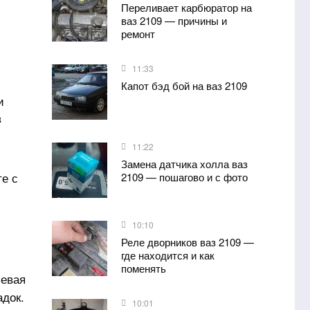
Переливает карбюратор на
ваз 2109 — причины и
ремонт
11:33
Капот бэд бой на ваз 2109
и
в
11:22
Замена датчика холла ваз
е с
2109 — пошагово и с фото
10:10
Реле дворников ваз 2109 —
где находится и как
поменять
левая
адок.
10:01