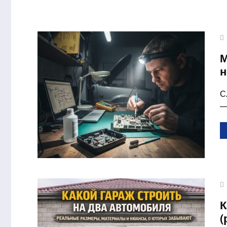
М
н
С
—
К
(