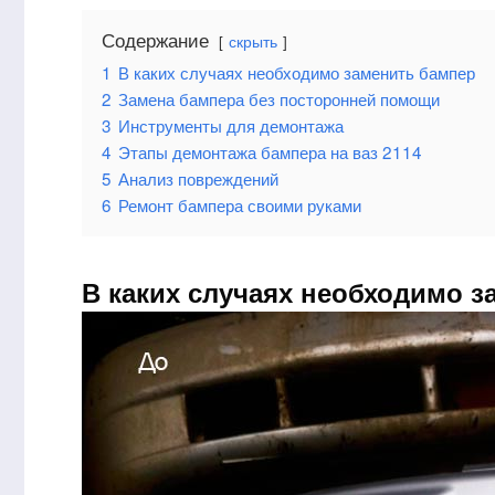
Содержание
скрыть
1
В каких случаях необходимо заменить бампер
2
Замена бампера без посторонней помощи
3
Инструменты для демонтажа
4
Этапы демонтажа бампера на ваз 2114
5
Анализ повреждений
6
Ремонт бампера своими руками
В каких случаях необходимо з