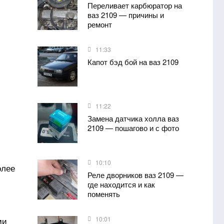
Переливает карбюратор на
ваз 2109 — причины и
ремонт
11:33
Капот бэд бой на ваз 2109
11:22
Замена датчика холла ваз
2109 — пошагово и с фото
10:10
олее
Реле дворников ваз 2109 —
где находится и как
поменять
ми
10:01