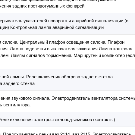
чения задних противотуманных фонарей
рерыватель указателей поворота и аварийной сигнализации (в
ции) Контрольная лампа аварийной сигнализации
 салона. Центральный плафон освещения салона. Плафон
ния. Лампа подсветки выключателя зажигания Лампа контроля
елем. Лампы сигналов торможения. Маршрутный компьютер (ес
ной лампы. Реле включения обогрева заднего стекла
а заднего стекла
чения звукового сигнала. Электродвигатель вентилятора систем
ь вентилятора.
Реле включения электростеклоподъемников (контакты)
. Предохранитель печки ваз 2114, ваз 2115. Электродвигатель