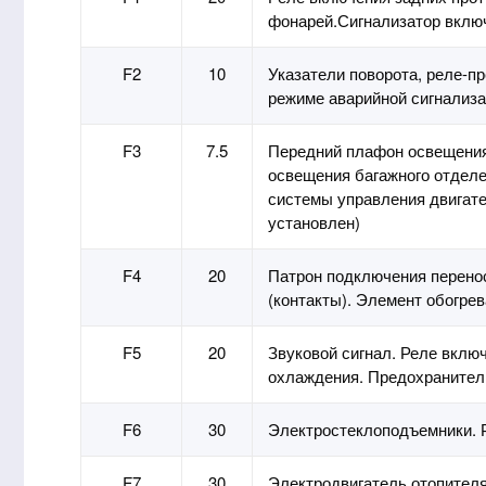
фонарей.Сигнализатор вклю
F2
10
Указатели поворота, реле-п
режиме аварийной сигнализа
F3
7.5
Передний плафон освещения
освещения багажного отделе
системы управления двигат
установлен)
F4
20
Патрон подключения перенос
(контакты). Элемент обогрев
F5
20
Звуковой сигнал. Реле вклю
охлаждения. Предохранител
F6
30
Электростеклоподъемники. 
F7
30
Электродвигатель отопителя