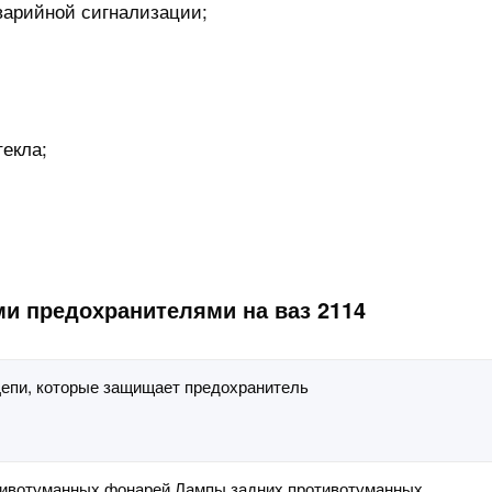
варийной сигнализации;
текла;
и предохранителями на ваз 2114
епи, которые защищает предохранитель
тивотуманных фонарей.Лампы задних противотуманных