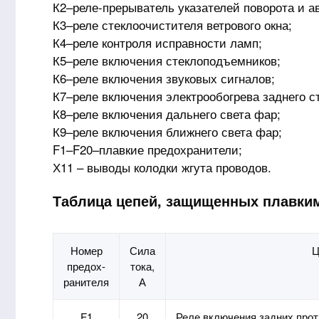
К2–реле-прерыватель указателей поворота и а
К3–реле стеклоочистителя ветрового окна;
К4–реле контроля исправности ламп;
К5–реле включения стеклоподъемников;
К6–реле включения звуковых сигналов;
К7–реле включения электрообогрева заднего с
К8–реле включения дальнего света фар;
К9–реле включения ближнего света фар;
F1–F20–плавкие предохранители;
Х11 – выводы колодки жгута проводов.
Таблица цепей, защищенных плавким
Номер
Сила
Ц
предох-
тока,
ранителя
А
F1
20
Реле включения задних про