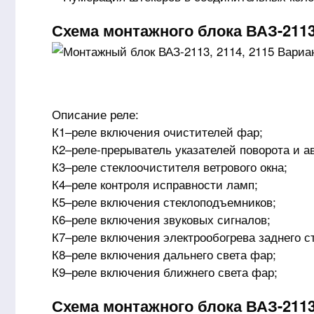
Схема монтажного блока ВАЗ-2113
Описание реле:
К1–реле включения очистителей фар;
К2–реле-прерыватель указателей поворота и а
К3–реле стеклоочистителя ветрового окна;
К4–реле контроля исправности ламп;
К5–реле включения стеклоподъемников;
К6–реле включения звуковых сигналов;
К7–реле включения электрообогрева заднего с
К8–реле включения дальнего света фар;
К9–реле включения ближнего света фар;
Схема монтажного блока ВАЗ-2113