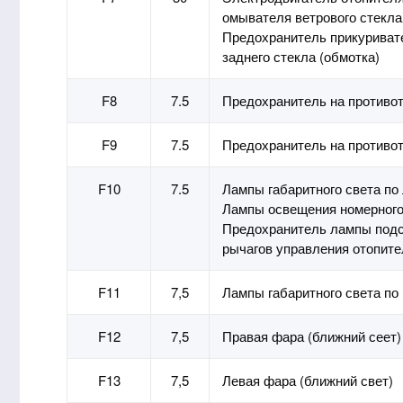
омывателя ветрового стекла
Предохранитель прикуриват
заднего стекла (обмотка)
F8
7.5
Предохранитель на противот
F9
7.5
Предохранитель на противот
F10
7.5
Лампы габаритного света по
Лампы освещения номерного
Предохранитель лампы подс
рычагов управления отопит
F11
7,5
Лампы габаритного света по
F12
7,5
Правая фара (ближний сеет)
F13
7,5
Левая фара (ближний свет)