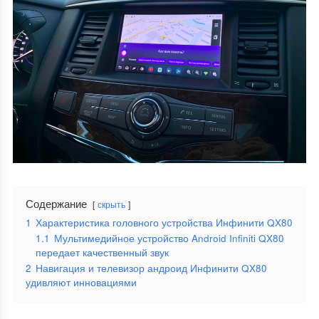
Содержание
скрыть
1
Характеристика головного устройства Инфинити QX80
1.1
Мультимедийное устройство Android Infiniti QX80
передает качественный звук
2
Навигация и телевизор андроид Инфинити QX80
удивляют инновациями