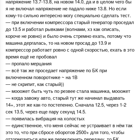
напряжение 13.7-13.8, на новом 14.0, да и в целом чего бы
я не включал напряжение не падало ниже 13.8. Но если
кому-то сильно интересно могу специально сделать тест.
— при включении компрессора старый генератор проседал
до 13.5 и работал рывками (волнами, хз как описать,
короче не ровно) и было очень стремно ехать, потому что
машина дергалась, то на новом просад до 13.9 и
компрессор работает ровно с одной скоростью, ехать в это
время ещё не пробовал
— пропало мерцания
— всё так же проседает напряжение по БК при
включенном поворотнике ~ на 1В
— не скрипит, как старый))
— мооожет быть чуть по резвее стала машинка, мооожет
— когда завожу авто, старый тут же начинал выдавать
14+, этот же как-то постепенно. Сначала 12.5, через 1-2
сек 13.5, через еще пару секунд 14.5.
— появилась вибрация на холостых
— единственное, что меня сейчас не устраивает в нём так
это то, что при сбросе оборотов 2500+ для того, чтобы
оттормозиться или же переключить передачу, то БК