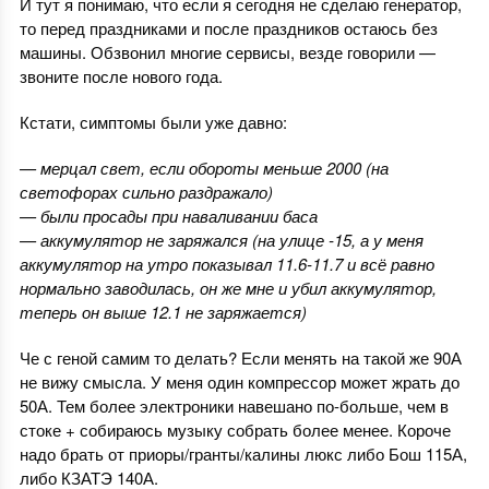
И тут я понимаю, что если я сегодня не сделаю генератор,
то перед праздниками и после праздников остаюсь без
машины. Обзвонил многие сервисы, везде говорили —
звоните после нового года.
Кстати, симптомы были уже давно:
— мерцал свет, если обороты меньше 2000 (на
светофорах сильно раздражало)
— были просады при наваливании баса
— аккумулятор не заряжался (на улице -15, а у меня
аккумулятор на утро показывал 11.6-11.7 и всё равно
нормально заводилась, он же мне и убил аккумулятор,
теперь он выше 12.1 не заряжается)
Че с геной самим то делать? Если менять на такой же 90А
не вижу смысла. У меня один компрессор может жрать до
50А. Тем более электроники навешано по-больше, чем в
стоке + собираюсь музыку собрать более менее. Короче
надо брать от приоры/гранты/калины люкс либо Бош 115А,
либо КЗАТЭ 140А.