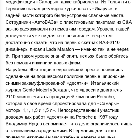
модификации «Самары», даже кабриолеты. Из Тольятти в
Германию начал регулярно курсировать «Икарус», в
задней части которого были устроены спальные места.
Сотрудники «АвтоВАЗа» с пластиковыми пакетами из С&А
важно расхаживали по немецким городам. Уровень нашей
дремучести уже ни для кого не являлся секретом:
достаточно сказать, что на первых скетчах ВАЗ-2110
дизайнеры писали Lada Marafon — именно так, а не через
th. При таком уровне знаний опять нельзя было обойтись
без помощи инжиниринговых фирм.
На рубеже 90-х годов в европейской прессе появились
сделанные на поршевском полигоне первые шпионские
снимки закамуфлированной «десятки». Итальянский
журнал Gente Motori убеждал, что «шасси и двигатель
2110 можно считать продукцией компании Porsche,
которая в свое время спроектировала для «Самары»
моторы 1,1, 1,3 и 1,5 л». Непосредственный участник
доводочных работ «десятки» на Porsche в 1987 году
Владимир Ярцев вспоминает, что дело ограничилось лишь
оттачиванием аэродинамики. В Германию для этого
привезли натурный и масштабные макеты машины.