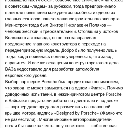
к советским «ладам» за рубежом, тогда предпринимало
шаги для повышения конкурентоспособности одного из
главных секторов нашего машиностроительного экспорта.
Министром тогда был Виктор Николаевич Поляков —
человек жесткий и требовательный. Стоявший у истоков
Волжского автозавода, он не раз заворачивал
предложение главного конструктора о переходе на
переднеприводную модель. Добро было получено лишь
тогда, когда появилась полная уверенность, что завод
справится. И все же оснащения конструкторского отдела
ВАЗа недоставало для разработки автомобиля
европейского уровня.
Выбор партнером Porsche был продиктован пониманием,
что завод не может замыкаться на одном «Фиате». Помимо
доводочных испытаний, в инжиниринговом центре Porsche
в Вайсзахе предстояли работы по двигателю и подвеске
— партнер даже предлагал разместить на клапанной
крышке мотора надпись «Designed by Porsche» (Жалко что
не разместили) . Многие мировые автопроизводители
почли бы такое за честь, но у советских — собственная