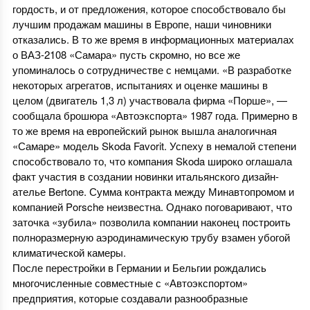
гордость, и от предложения, которое способствовало бы
лучшим продажам машины в Европе, наши чиновники
отказались. В то же время в информационных материалах
о ВАЗ-2108 «Самара» пусть скромно, но все же
упоминалось о сотрудничестве с немцами. «В разработке
некоторых агрегатов, испытаниях и оценке машины в
целом (двигатель 1,3 л) участвовала фирма «Порше», —
сообщала брошюра «Автоэкспорта» 1987 года. Примерно в
то же время на европейский рынок вышла аналогичная
«Самаре» модель Skoda Favorit. Успеху в немалой степени
способствовало то, что компания Skoda широко оглашала
факт участия в создании новинки итальянского дизайн-
ателье Bertone. Сумма контракта между Минавтопромом и
компанией Porsche неизвестна. Однако поговаривают, что
заточка «зубила» позволила компании наконец построить
полноразмерную аэродинамическую трубу взамен убогой
климатической камеры.
После перестройки в Германии и Бельгии рождались
многочисленные совместные с «Автоэкспортом»
предприятия, которые создавали разнообразные