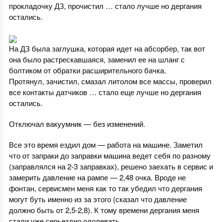
прокладочку ДЗ, прочистил … стало лучше но дергания
остались.
На ДЗ была заглушка, которая идет на абсорбер, так вот
она было растрескавшаяся, заменил ее на шланг с
болтиком от обратки расширительного бачка.
Протянул, зачистил, смазал литолом все массы, проверил
все контакты датчиков … стало еще лучше но дергания
остались.
Отключал вакуумник — без изменений.
Все это время ездил дом — работа на машине. Заметил
что от запраки до заправки машина ведет себя по разному
(заправлялся на 2-3 заправках), решено заехать в сервис и
замерить давление на рампе — 2,48 очка. Вроде не
фонтан, сервисмен меня как то так убедил что дергания
могут буть именно из за этого (сказал что давление
должно быть от 2,5-2,8). К тому времени дергания меня
стали уже серьездно одолевать.