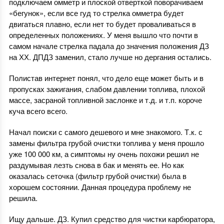
подключаем омметр и плоской отверткой поворачиваем
«бегунок», если все гуд то стрелка омметра будет
двигаться плавно, если нет то будет проваливаться в
определенных положениях. У меня вышло что почти в
самом начале стрелка падала до значения положения ДЗ
на ХХ. ДПДЗ заменил, стало лучше но дергания остались.
Полистав интернет понял, что дело еще может быть и в
пропусках зажигания, слабом давлении топлива, плохой
массе, засраной топливной заслонке и т.д. и т.п. короче
куча всего всего.
Начал поиски с самого дешевого и мне знакомого. Т.к. с
замены фильтра грубой очистки топлива у меня прошло
уже 100 000 км, а симптомы ну очень похожи решил не
раздумывая лезть снова в бак и менять ее. Но как
оказалась сеточка (фильтр грубой очистки) была в
хорошем состоянии. Данная процедура проблему не
решила.
Ищу дальше. ДЗ. Купил средство для чистки карбюратора,