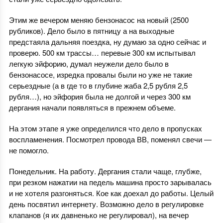
Этим же вечером меняю бензонасос на новый (2500
рубликов). Дело было в пятницу а на выходные
предстаяла дальняя поездка, ну думаю за одно сейчас и
проверю. 500 км трассы… перевые 300 км испытывал
легкую эйфорию, думал неужели дело было в
бензонасосе, изредка провалы были но уже не такие
серьездные (а в где то в глубине жаба 2,5 рубля 2,5
рубля…), но эйфория была не долгой и через 300 км
дергания начали появляться в прежнем объеме.
На этом этапе я уже определился что дело в пропусках
воспламенения. Посмотрел провода ВВ, поменял свечи —
не помогло.
Понедельник. На работу. Дергания стали чаще, глубже,
при резком нажатии на педель машина просто зарывалась
и не хотеля разгоняться. Кое как доехал до работы. Целый
день посвятил интернету. Возможно дело в регулировке
клапанов (я их давненько не регулировал), на вечер