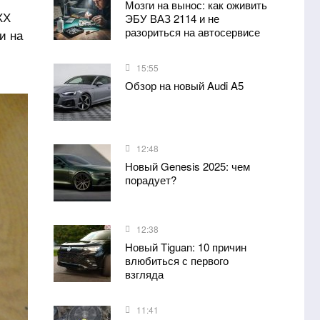
Мозги на вынос: как оживить
ХХ
ЭБУ ВАЗ 2114 и не
разориться на автосервисе
и на
15:55
Обзор на новый Audi A5
12:48
Новый Genesis 2025: чем
порадует?
12:38
Новый Tiguan: 10 причин
влюбиться с первого
взгляда
11:41