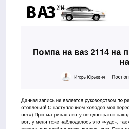
Помпа на ваз 2114 на
на
Пост оп
Игорь Юрьевич
Данная запись не является руководством по р
отопления! С наступлением холодов моя перес
нет=) Просматривая ленту не однократно находи
вот, у меня тоже наблюдалось это «чудо», так 
стоишь она вообще отказывалась дуть.Если п