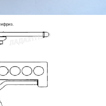
тифриз.