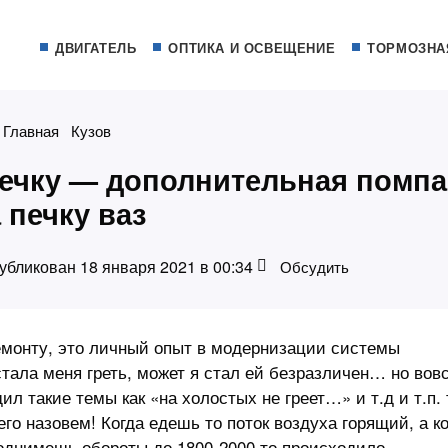
ДВИГАТЕЛЬ
ОПТИКА И ОСВЕЩЕНИЕ
ТОРМОЗНА
Главная
Кузов
 печку — дополнительная помпа
 печку ваз
убликован 18 января 2021 в 00:34
Обсудить
емонту, это личный опыт в модернизации системы
тала меня греть, может я стал ей безразличен… но вов
л такие темы как «на холостых не греет…» и т.д и т.п. 
его назовем! Когда едешь то поток воздуха горящий, а к
однимешь обороты до 1800-2000 то происходило